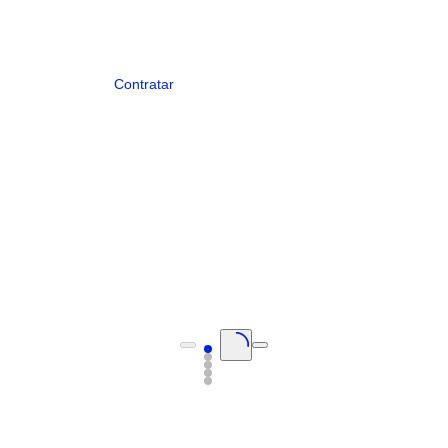
Conferir planos
Contratar
Slide 1 iniciou