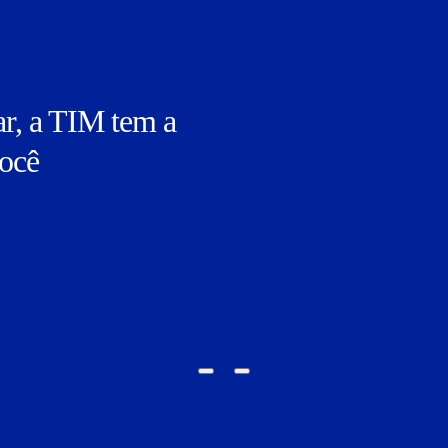
ar, a TIM tem a
você