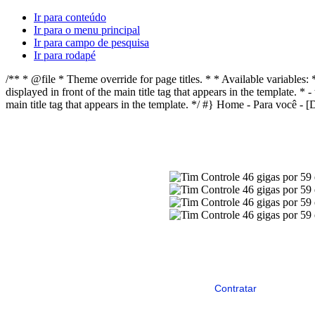
Distrito Federal
Ir para conteúdo
Ir para o menu principal
Ir para campo de pesquisa
Ir para rodapé
/** * @file * Theme override for page titles. * * Available variables: *
Espírito Santo
displayed in front of the main title tag that appears in the template. * -
main title tag that appears in the template. */ #}
Home - Para você - [D
Seu pai 
Goiás
Maranhão
Conferir planos
Contratar