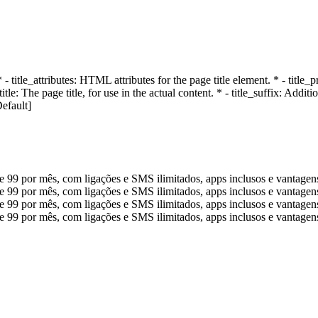
 - title_attributes: HTML attributes for the page title element. * - titl
 title: The page title, for use in the actual content. * - title_suffix: Ad
efault]
Planos TIM Controle
com mais internet, pagando menos