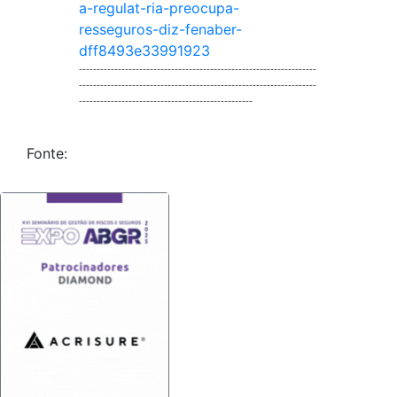
a-regulat-ria-preocupa-
resseguros-diz-fenaber-
dff8493e33991923
-------------------------------------------------------------------
-------------------------------------------------------------------
-------------------------------------------------
Fonte: